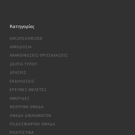
Kατηγορίες
UNCATEGORIZED
ΑΙΜΟΔΟΣΊΑ
ΑΝΑΚΟΙΝΏΣΕΙΣ-ΠΡΟΣΚΛΉΣΕΙΣ
ΔΕΛΤΊΑ ΤΎΠΟΥ
ΔΡΆΣΕΙΣ
ΕΚΔΗΛΏΣΕΙΣ
ΈΡΕΥΝΕΣ-ΜΕΛΈΤΕΣ
ΗΜΕΡΊΔΕΣ
ΘΕΑΤΡΙΚΉ ΟΜΆΔΑ
ΟΜΆΔΑ ΔΙΚΑΙΩΜΆΤΩΝ
ΠΟΔΟΣΦΑΙΡΙΚΉ ΟΜΆΔΑ
ΠΟΛΙΤΙΣΤΙΚΆ