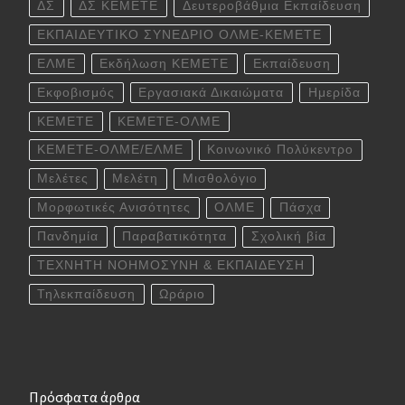
ΔΣ
ΔΣ ΚΕΜΕΤΕ
Δευτεροβάθμια Εκπαίδευση
ΕΚΠΑΙΔΕΥΤΙΚΟ ΣΥΝΕΔΡΙΟ ΟΛΜΕ-ΚΕΜΕΤΕ
ΕΛΜΕ
Εκδήλωση ΚΕΜΕΤΕ
Εκπαίδευση
Εκφοβισμός
Εργασιακά Δικαιώματα
Ημερίδα
ΚΕΜΕΤΕ
ΚΕΜΕΤΕ-ΟΛΜΕ
ΚΕΜΕΤΕ-ΟΛΜΕ/ΕΛΜΕ
Κοινωνικό Πολύκεντρο
Μελέτες
Μελέτη
Μισθολόγιο
Μορφωτικές Ανισότητες
ΟΛΜΕ
Πάσχα
Πανδημία
Παραβατικότητα
Σχολική βία
ΤΕΧΝΗΤΗ ΝΟΗΜΟΣΥΝΗ & ΕΚΠΑΙΔΕΥΣΗ
Τηλεκπαίδευση
Ωράριο
Πρόσφατα άρθρα