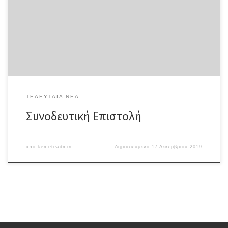
συνοδευτική επιστολή (1) δελτίο τύπου
ΤΕΛΕΥΤΑΊΑ ΝΈΑ
Συνοδευτική Επιστολή
από
kemeteadmin
δημοσιευμένο
17 Δεκεμβρίου 2019