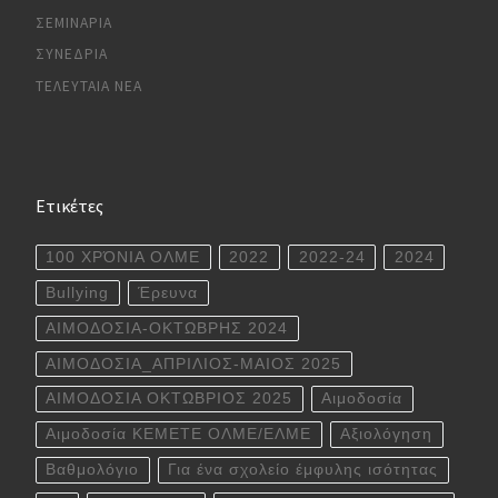
ΣΕΜΙΝΆΡΙΑ
ΣΥΝΈΔΡΙΑ
ΤΕΛΕΥΤΑΊΑ ΝΈΑ
Ετικέτες
100 ΧΡΌΝΙΑ ΟΛΜΕ
2022
2022-24
2024
Bullying
Έρευνα
ΑΙΜΟΔΟΣΙΑ-ΟΚΤΩΒΡΗΣ 2024
ΑΙΜΟΔΟΣΙΑ_ΑΠΡΙΛΙΟΣ-ΜΑΙΟΣ 2025
ΑΙΜΟΔΟΣΙΑ ΟΚΤΩΒΡΙΟΣ 2025
Αιμοδοσία
Αιμοδοσία ΚΕΜΕΤΕ ΟΛΜΕ/ΕΛΜΕ
Αξιολόγηση
Βαθμολόγιο
Για ένα σχολείο έμφυλης ισότητας