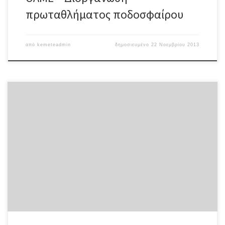
πρωταθλήματος ποδοσφαίρου
από
kemeteadmin
δημοσιευμένο
22 Νοεμβρίου 2013
Στην ιστοσελίδα 1againstracism.gr την πλατφόρμα της
εκστρατείας κατά της ρατσιστικής βίας της Ύπατης Αρμοστείας
του ΟΗΕ για τους Πρόσφυγες, δώδεκα Έλληνες σκιτσογράφοι
ανταποκρίθηκαν στο κάλεσμα της Υ.Α. να ενώσουν τις πένες τους
και να στείλουν ένα ηχηρό μήνυμα ενάντια στο ρατσισμό. Με
αφορμή τη Διεθνή Ημέρα για την Εξάλειψη των Φυλετικών
Διακρίσεων […]