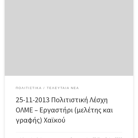
ΠΟΛΙΤΙΣΤΙΚΗ ΛΕΣΧΗ ΟΛΜΕ εργαστήρι (μελέτης και γραφής) χαϊκού
Σ? αυτό το εργαστήρι: θα μάθουμε τι είναι και πώς γεννιέται
ένα χαϊκού, θα εμβαθύνουμε στη φιλοσοφία και τον τρόπο
σκέψης που εκφράζει, θα γνωρίσουμε τα καλύτερα χαϊκού που
έχουν γραφτεί για κάθε εποχή του χρόνου και […]
ΠΟΛΙΤΙΣΤΙΚΆ
ΤΕΛΕΥΤΑΊΑ ΝΈΑ
25-11-2013 Πολιτιστική Λέσχη
ΟΛΜΕ – Eργαστήρι (μελέτης και
γραφής) Xαϊκού