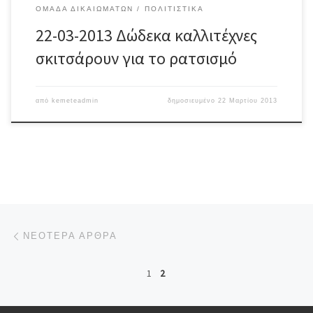
ΟΜΆΔΑ ΔΙΚΑΙΩΜΆΤΩΝ
ΠΟΛΙΤΙΣΤΙΚΆ
22-03-2013 Δώδεκα καλλιτέχνες
σκιτσάρουν για το ρατσισμό
από
kemeteadmin
δημοσιευμένο
22 Μαρτίου 2013
Πλοήγηση άρθρων
Νεότερα άρθρα
ΝΕΌΤΕΡΑ ΆΡΘΡΑ
1
2