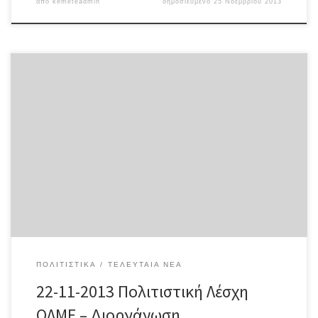
από
kemeteadmin
δημοσιευμένο
25 Νοεμβρίου 2013
ΔΙΟΡΓΑΝΩΣΗ ΠΡΩΤΑΘΛΗΜΑΤΟΣ ΠΟΔΟΣΦΑΙΡΟΥ Πρόσκληση
συμμετοχής στο Α΄ Πρωτάθλημα ποδοσφαίρου των ΕΛΜΕ Ν.
Αττικής που διοργανώνει η Πολιτιστική Λέσχη του ΚΕΜΕΤΕ-ΟΛΜΕ.
Οι κατά τόπους ΕΛΜΕ θα μπορούν να συμμετέχουν με μία
ομάδα στα πρωταθλήματα 5×5 ή 8×8 ή και στα δύο. Στις ομάδες
μπορούν να συμμετέχουν καθηγητές που […]
ΠΟΛΙΤΙΣΤΙΚΆ
ΤΕΛΕΥΤΑΊΑ ΝΈΑ
22-11-2013 Πολιτιστική Λέσχη
ΟΛΜΕ – Διοργάνωση