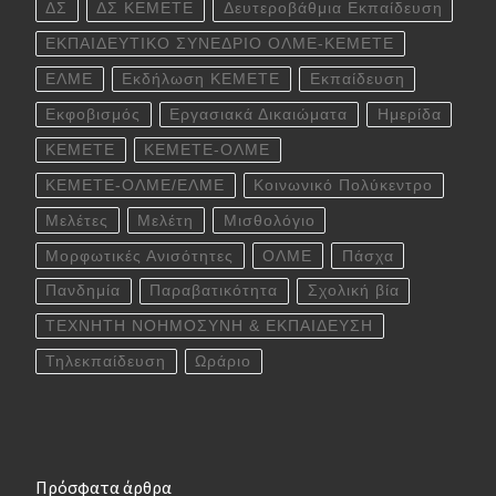
ΔΣ
ΔΣ ΚΕΜΕΤΕ
Δευτεροβάθμια Εκπαίδευση
ΕΚΠΑΙΔΕΥΤΙΚΟ ΣΥΝΕΔΡΙΟ ΟΛΜΕ-ΚΕΜΕΤΕ
ΕΛΜΕ
Εκδήλωση ΚΕΜΕΤΕ
Εκπαίδευση
Εκφοβισμός
Εργασιακά Δικαιώματα
Ημερίδα
ΚΕΜΕΤΕ
ΚΕΜΕΤΕ-ΟΛΜΕ
ΚΕΜΕΤΕ-ΟΛΜΕ/ΕΛΜΕ
Κοινωνικό Πολύκεντρο
Μελέτες
Μελέτη
Μισθολόγιο
Μορφωτικές Ανισότητες
ΟΛΜΕ
Πάσχα
Πανδημία
Παραβατικότητα
Σχολική βία
ΤΕΧΝΗΤΗ ΝΟΗΜΟΣΥΝΗ & ΕΚΠΑΙΔΕΥΣΗ
Τηλεκπαίδευση
Ωράριο
Πρόσφατα άρθρα