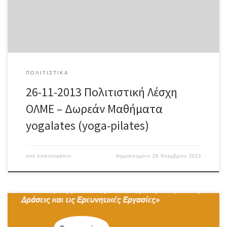
την πνευματική διαύγεια. Μέσα από την ανάπτυξη της συνειδητής
επίγνωσης της δύναμης του σώματος, του μυαλού και […]
ΠΟΛΙΤΙΣΤΙΚΆ
26-11-2013 Πολιτιστική Λέσχη
ΟΛΜΕ – Δωρεάν Mαθήματα
yogalates (yoga-pilates)
από
kemeteadmin
δημοσιευμένο
26 Νοεμβρίου 2013