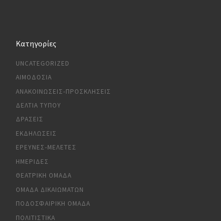
Kατηγορίες
UNCATEGORIZED
ΑΙΜΟΔΟΣΊΑ
ΑΝΑΚΟΙΝΏΣΕΙΣ-ΠΡΟΣΚΛΉΣΕΙΣ
ΔΕΛΤΊΑ ΤΎΠΟΥ
ΔΡΆΣΕΙΣ
ΕΚΔΗΛΏΣΕΙΣ
ΈΡΕΥΝΕΣ-ΜΕΛΈΤΕΣ
ΗΜΕΡΊΔΕΣ
ΘΕΑΤΡΙΚΉ ΟΜΆΔΑ
ΟΜΆΔΑ ΔΙΚΑΙΩΜΆΤΩΝ
ΠΟΔΟΣΦΑΙΡΙΚΉ ΟΜΆΔΑ
ΠΟΛΙΤΙΣΤΙΚΆ