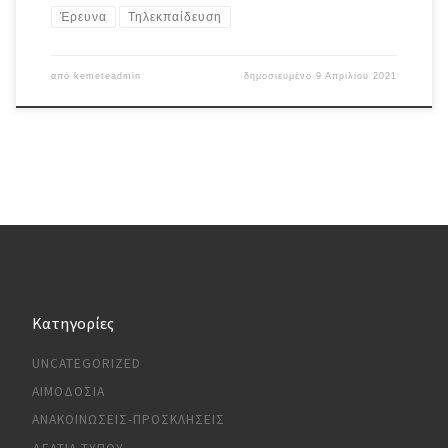
Έρευνα
Τηλεκπαίδευση
από
kemeteadmin
δημοσιευμένο
9 Απριλίου 2021
Kατηγορίες
UNCATEGORIZED
ΑΙΜΟΔΟΣΊΑ
ΑΝΑΚΟΙΝΏΣΕΙΣ-ΠΡΟΣΚΛΉΣΕΙΣ