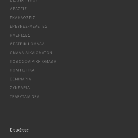
ΔΕΛΤΊΑ ΤΎΠΟΥ
ΔΡΆΣΕΙΣ
ΕΚΔΗΛΏΣΕΙΣ
ΈΡΕΥΝΕΣ-ΜΕΛΈΤΕΣ
ΗΜΕΡΊΔΕΣ
ΘΕΑΤΡΙΚΉ ΟΜΆΔΑ
ΟΜΆΔΑ ΔΙΚΑΙΩΜΆΤΩΝ
ΠΟΔΟΣΦΑΙΡΙΚΉ ΟΜΆΔΑ
ΠΟΛΙΤΙΣΤΙΚΆ
ΣΕΜΙΝΆΡΙΑ
ΣΥΝΈΔΡΙΑ
ΤΕΛΕΥΤΑΊΑ ΝΈΑ
Ετικέτες