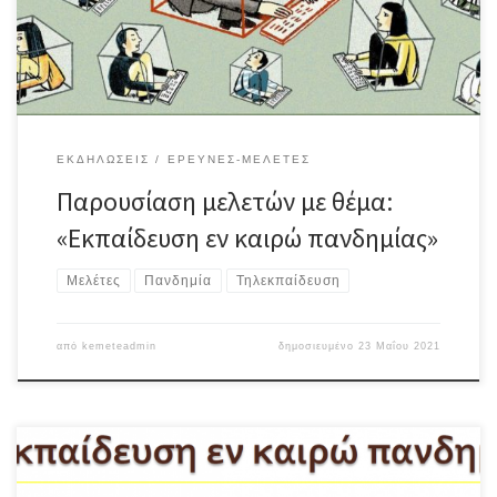
πανδημίας στην εκπαίδευση και καταθέτουν συγκεκριμένες
προτάσεις, μέσα από τέσσερις […]
ΕΚΔΗΛΏΣΕΙΣ
ΈΡΕΥΝΕΣ-ΜΕΛΈΤΕΣ
Παρουσίαση μελετών με θέμα:
«Εκπαίδευση εν καιρώ πανδημίας»
Μελέτες
Πανδημία
Τηλεκπαίδευση
από
kemeteadmin
δημοσιευμένο
23 Μαΐου 2021