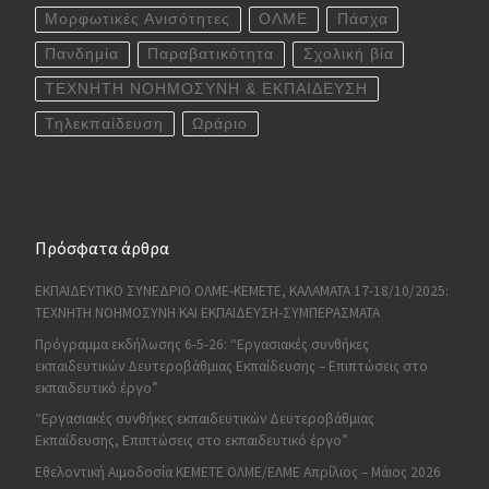
Μορφωτικές Ανισότητες
ΟΛΜΕ
Πάσχα
Πανδημία
Παραβατικότητα
Σχολική βία
ΤΕΧΝΗΤΗ ΝΟΗΜΟΣΥΝΗ & ΕΚΠΑΙΔΕΥΣΗ
Τηλεκπαίδευση
Ωράριο
Πρόσφατα άρθρα
ΕΚΠΑΙΔΕΥΤΙΚΟ ΣΥΝΕΔΡΙΟ ΟΛΜΕ-ΚΕΜΕΤΕ, ΚΑΛΑΜΑΤΑ 17-18/10/2025:
ΤΕΧΝΗΤΗ ΝΟΗΜΟΣΥΝΗ ΚΑΙ ΕΚΠΑΙΔΕΥΣΗ-ΣΥΜΠΕΡΑΣΜΑΤΑ
Πρόγραμμα εκδήλωσης 6-5-26: “Εργασιακές συνθήκες
εκπαιδευτικών Δευτεροβάθμιας Εκπαίδευσης – Επιπτώσεις στο
εκπαιδευτικό έργο”
“Εργασιακές συνθήκες εκπαιδευτικών Δευτεροβάθμιας
Εκπαίδευσης, Επιπτώσεις στο εκπαιδευτικό έργο”
Εθελοντική Αιμοδοσία ΚΕΜΕΤΕ ΟΛΜΕ/ΕΛΜΕ Απρίλιος – Μάιος 2026