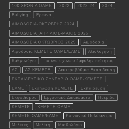
100 ΧΡΌΝΙΑ ΟΛΜΕ
2022
2022-24
2024
Bullying
Έρευνα
ΑΙΜΟΔΟΣΙΑ-ΟΚΤΩΒΡΗΣ 2024
ΑΙΜΟΔΟΣΙΑ_ΑΠΡΙΛΙΟΣ-ΜΑΙΟΣ 2025
ΑΙΜΟΔΟΣΙΑ ΟΚΤΩΒΡΙΟΣ 2025
Αιμοδοσία
Αιμοδοσία ΚΕΜΕΤΕ ΟΛΜΕ/ΕΛΜΕ
Αξιολόγηση
Βαθμολόγιο
Για ένα σχολείο έμφυλης ισότητας
ΔΣ
ΔΣ ΚΕΜΕΤΕ
Δευτεροβάθμια Εκπαίδευση
ΕΚΠΑΙΔΕΥΤΙΚΟ ΣΥΝΕΔΡΙΟ ΟΛΜΕ-ΚΕΜΕΤΕ
ΕΛΜΕ
Εκδήλωση ΚΕΜΕΤΕ
Εκπαίδευση
Εκφοβισμός
Εργασιακά Δικαιώματα
Ημερίδα
ΚΕΜΕΤΕ
ΚΕΜΕΤΕ-ΟΛΜΕ
ΚΕΜΕΤΕ-ΟΛΜΕ/ΕΛΜΕ
Κοινωνικό Πολύκεντρο
Μελέτες
Μελέτη
Μισθολόγιο