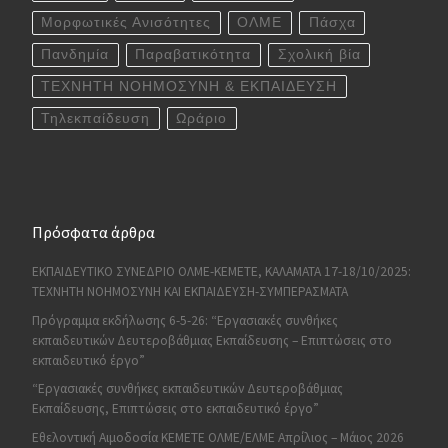
Μορφωτικές Ανισότητες
ΟΛΜΕ
Πάσχα
Πανδημία
Παραβατικότητα
Σχολική βία
ΤΕΧΝΗΤΗ ΝΟΗΜΟΣΥΝΗ & ΕΚΠΑΙΔΕΥΣΗ
Τηλεκπαίδευση
Ωράριο
Πρόσφατα άρθρα
ΕΚΠΑΙΔΕΥΤΙΚΟ ΣΥΝΕΔΡΙΟ ΟΛΜΕ-ΚΕΜΕΤΕ, ΚΑΛΑΜΑΤΑ 17-18/10/2025:
ΤΕΧΝΗΤΗ ΝΟΗΜΟΣΥΝΗ ΚΑΙ ΕΚΠΑΙΔΕΥΣΗ-ΣΥΜΠΕΡΑΣΜΑΤΑ
Πρόγραμμα εκδήλωσης 6-5-26: “Εργασιακές συνθήκες
εκπαιδευτικών Δευτεροβάθμιας Εκπαίδευσης – Επιπτώσεις στο
εκπαιδευτικό έργο”
“Εργασιακές συνθήκες εκπαιδευτικών Δευτεροβάθμιας
Εκπαίδευσης, Επιπτώσεις στο εκπαιδευτικό έργο”
Εθελοντική Αιμοδοσία ΚΕΜΕΤΕ ΟΛΜΕ/ΕΛΜΕ Απρίλιος – Μάιος 2026