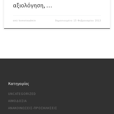
αξιολόγηση, …
από
kemeteadmin
δημοσιευμένο
15 Φεβρουαρίου 2013
Kατηγορίες
UNCATEGORIZED
ΑΙΜΟΔΟΣΊΑ
ΑΝΑΚΟΙΝΏΣΕΙΣ-ΠΡΟΣΚΛΉΣΕΙΣ