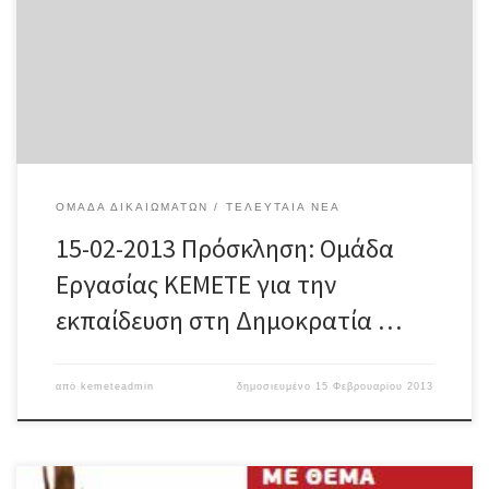
Καλούμε όσες / όσους συναδέλφους έχουν τη δυνατότητα να
παρευρεθούν στη δεύτερη συνάντηση της Ομάδας Εργασίας, που
θα πραγματοποιηθεί τη Δευτέρα, 25 Φεβρουαρίου 2013, στις
6.30 το απόγευμα, στα γραφεία της ΟΛΜΕ και του ΚΕ.ΜΕ.ΤΕ., […]
ΟΜΆΔΑ ΔΙΚΑΙΩΜΆΤΩΝ
ΤΕΛΕΥΤΑΊΑ ΝΈΑ
15-02-2013 Πρόσκληση: Ομάδα
Εργασίας ΚΕΜΕΤΕ για την
εκπαίδευση στη Δημοκρατία …
από
kemeteadmin
δημοσιευμένο
15 Φεβρουαρίου 2013