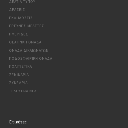
ΔΕΛΤΊΑ ΤΎΠΟΥ
ΔΡΆΣΕΙΣ
ΕΚΔΗΛΏΣΕΙΣ
ΈΡΕΥΝΕΣ-ΜΕΛΈΤΕΣ
ΗΜΕΡΊΔΕΣ
ΘΕΑΤΡΙΚΉ ΟΜΆΔΑ
ΟΜΆΔΑ ΔΙΚΑΙΩΜΆΤΩΝ
ΠΟΔΟΣΦΑΙΡΙΚΉ ΟΜΆΔΑ
ΠΟΛΙΤΙΣΤΙΚΆ
ΣΕΜΙΝΆΡΙΑ
ΣΥΝΈΔΡΙΑ
ΤΕΛΕΥΤΑΊΑ ΝΈΑ
Ετικέτες