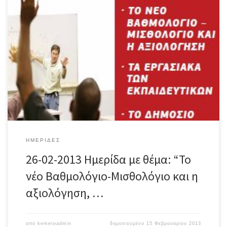
Μπορείτε να έχετε πρόσβαση στο ακόλουθο υλικό: Πρόσκληση
της Ημερίδας Πρόγραμμα της Ημερίδας Αφίσα της Ημερίδας
ΗΜΕΡΊΔΕΣ
26-02-2013 Hμερίδα με θέμα: “Το
νέο Βαθμολόγιο-Μισθολόγιο και η
αξιολόγηση, …
από
kemeteadmin
δημοσιευμένο
15 Φεβρουαρίου 2013