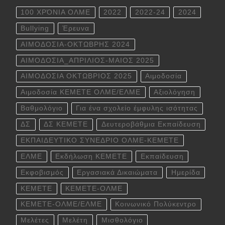
100 ΧΡΌΝΙΑ ΟΛΜΕ
2022
2022-24
2024
Bullying
Έρευνα
ΑΙΜΟΔΟΣΙΑ-ΟΚΤΩΒΡΗΣ 2024
ΑΙΜΟΔΟΣΙΑ_ΑΠΡΙΛΙΟΣ-ΜΑΙΟΣ 2025
ΑΙΜΟΔΟΣΙΑ ΟΚΤΩΒΡΙΟΣ 2025
Αιμοδοσία
Αιμοδοσία ΚΕΜΕΤΕ ΟΛΜΕ/ΕΛΜΕ
Αξιολόγηση
Βαθμολόγιο
Για ένα σχολείο έμφυλης ισότητας
ΔΣ
ΔΣ ΚΕΜΕΤΕ
Δευτεροβάθμια Εκπαίδευση
ΕΚΠΑΙΔΕΥΤΙΚΟ ΣΥΝΕΔΡΙΟ ΟΛΜΕ-ΚΕΜΕΤΕ
ΕΛΜΕ
Εκδήλωση ΚΕΜΕΤΕ
Εκπαίδευση
Εκφοβισμός
Εργασιακά Δικαιώματα
Ημερίδα
ΚΕΜΕΤΕ
ΚΕΜΕΤΕ-ΟΛΜΕ
ΚΕΜΕΤΕ-ΟΛΜΕ/ΕΛΜΕ
Κοινωνικό Πολύκεντρο
Μελέτες
Μελέτη
Μισθολόγιο