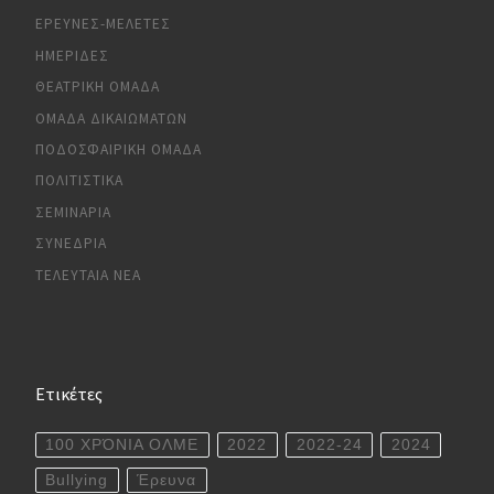
ΈΡΕΥΝΕΣ-ΜΕΛΈΤΕΣ
ΗΜΕΡΊΔΕΣ
ΘΕΑΤΡΙΚΉ ΟΜΆΔΑ
ΟΜΆΔΑ ΔΙΚΑΙΩΜΆΤΩΝ
ΠΟΔΟΣΦΑΙΡΙΚΉ ΟΜΆΔΑ
ΠΟΛΙΤΙΣΤΙΚΆ
ΣΕΜΙΝΆΡΙΑ
ΣΥΝΈΔΡΙΑ
ΤΕΛΕΥΤΑΊΑ ΝΈΑ
Ετικέτες
100 ΧΡΌΝΙΑ ΟΛΜΕ
2022
2022-24
2024
Bullying
Έρευνα