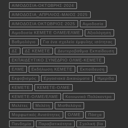
ΑΙΜΟΔΟΣΙΑ-ΟΚΤΩΒΡΗΣ 2024
ΑΙΜΟΔΟΣΙΑ_ΑΠΡΙΛΙΟΣ-ΜΑΙΟΣ 2025
ΑΙΜΟΔΟΣΙΑ ΟΚΤΩΒΡΙΟΣ 2025
Αιμοδοσία
Αιμοδοσία ΚΕΜΕΤΕ ΟΛΜΕ/ΕΛΜΕ
Αξιολόγηση
Βαθμολόγιο
Για ένα σχολείο έμφυλης ισότητας
ΔΣ
ΔΣ ΚΕΜΕΤΕ
Δευτεροβάθμια Εκπαίδευση
ΕΚΠΑΙΔΕΥΤΙΚΟ ΣΥΝΕΔΡΙΟ ΟΛΜΕ-ΚΕΜΕΤΕ
ΕΛΜΕ
Εκδήλωση ΚΕΜΕΤΕ
Εκπαίδευση
Εκφοβισμός
Εργασιακά Δικαιώματα
Ημερίδα
ΚΕΜΕΤΕ
ΚΕΜΕΤΕ-ΟΛΜΕ
ΚΕΜΕΤΕ-ΟΛΜΕ/ΕΛΜΕ
Κοινωνικό Πολύκεντρο
Μελέτες
Μελέτη
Μισθολόγιο
Μορφωτικές Ανισότητες
ΟΛΜΕ
Πάσχα
Πανδημία
Παραβατικότητα
Σχολική βία