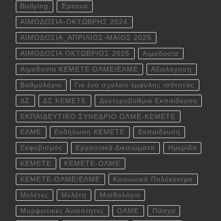
Bullying
Έρευνα
ΑΙΜΟΔΟΣΙΑ-ΟΚΤΩΒΡΗΣ 2024
ΑΙΜΟΔΟΣΙΑ_ΑΠΡΙΛΙΟΣ-ΜΑΙΟΣ 2025
ΑΙΜΟΔΟΣΙΑ ΟΚΤΩΒΡΙΟΣ 2025
Αιμοδοσία
Αιμοδοσία ΚΕΜΕΤΕ ΟΛΜΕ/ΕΛΜΕ
Αξιολόγηση
Βαθμολόγιο
Για ένα σχολείο έμφυλης ισότητας
ΔΣ
ΔΣ ΚΕΜΕΤΕ
Δευτεροβάθμια Εκπαίδευση
ΕΚΠΑΙΔΕΥΤΙΚΟ ΣΥΝΕΔΡΙΟ ΟΛΜΕ-ΚΕΜΕΤΕ
ΕΛΜΕ
Εκδήλωση ΚΕΜΕΤΕ
Εκπαίδευση
Εκφοβισμός
Εργασιακά Δικαιώματα
Ημερίδα
ΚΕΜΕΤΕ
ΚΕΜΕΤΕ-ΟΛΜΕ
ΚΕΜΕΤΕ-ΟΛΜΕ/ΕΛΜΕ
Κοινωνικό Πολύκεντρο
Μελέτες
Μελέτη
Μισθολόγιο
Μορφωτικές Ανισότητες
ΟΛΜΕ
Πάσχα