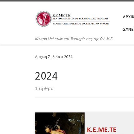
Μετάβαση στο περιεχόμενο
ΑΡΧΙ
ΣΥΝΈ
Κέντρο Μελετών και Τεκμηρίωσης της Ο.Λ.Μ.Ε.
Αρχική Σελίδα
»
2024
2024
1 άρθρο