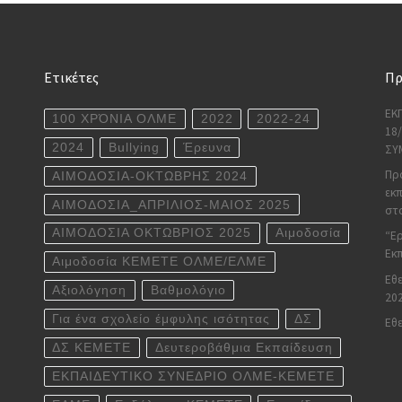
Ετικέτες
Πρ
ΕΚ
100 ΧΡΌΝΙΑ ΟΛΜΕ
2022
2022-24
18
2024
Bullying
Έρευνα
ΣΥ
Πρ
ΑΙΜΟΔΟΣΙΑ-ΟΚΤΩΒΡΗΣ 2024
εκπ
ΑΙΜΟΔΟΣΙΑ_ΑΠΡΙΛΙΟΣ-ΜΑΙΟΣ 2025
στο
ΑΙΜΟΔΟΣΙΑ ΟΚΤΩΒΡΙΟΣ 2025
Αιμοδοσία
“Ε
Εκπ
Αιμοδοσία ΚΕΜΕΤΕ ΟΛΜΕ/ΕΛΜΕ
Εθε
Αξιολόγηση
Βαθμολόγιο
20
Για ένα σχολείο έμφυλης ισότητας
ΔΣ
Εθ
ΔΣ ΚΕΜΕΤΕ
Δευτεροβάθμια Εκπαίδευση
ΕΚΠΑΙΔΕΥΤΙΚΟ ΣΥΝΕΔΡΙΟ ΟΛΜΕ-ΚΕΜΕΤΕ