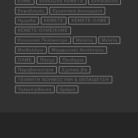
ΕΛΜΕ
Εκδήλωση ΚΕΜΕΤΕ
Εκπαίδευση
Εκφοβισμός
Εργασιακά Δικαιώματα
Ημερίδα
ΚΕΜΕΤΕ
ΚΕΜΕΤΕ-ΟΛΜΕ
ΚΕΜΕΤΕ-ΟΛΜΕ/ΕΛΜΕ
Κοινωνικό Πολύκεντρο
Μελέτες
Μελέτη
Μισθολόγιο
Μορφωτικές Ανισότητες
ΟΛΜΕ
Πάσχα
Πανδημία
Παραβατικότητα
Σχολική βία
ΤΕΧΝΗΤΗ ΝΟΗΜΟΣΥΝΗ & ΕΚΠΑΙΔΕΥΣΗ
Τηλεκπαίδευση
Ωράριο