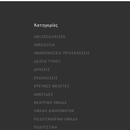
Kατηγορίες
UNCATEGORIZED
ΑΙΜΟΔΟΣΊΑ
ΑΝΑΚΟΙΝΏΣΕΙΣ-ΠΡΟΣΚΛΉΣΕΙΣ
ΔΕΛΤΊΑ ΤΎΠΟΥ
ΔΡΆΣΕΙΣ
ΕΚΔΗΛΏΣΕΙΣ
ΈΡΕΥΝΕΣ-ΜΕΛΈΤΕΣ
ΗΜΕΡΊΔΕΣ
ΘΕΑΤΡΙΚΉ ΟΜΆΔΑ
ΟΜΆΔΑ ΔΙΚΑΙΩΜΆΤΩΝ
ΠΟΔΟΣΦΑΙΡΙΚΉ ΟΜΆΔΑ
ΠΟΛΙΤΙΣΤΙΚΆ