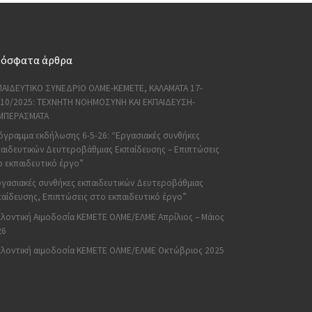
όσφατα άρθρα
ΠΑΙΔΕΥΤΙΚΟ ΣΥΝΕΔΡΙΟ ΟΛΜΕ-ΚΕΜΕΤΕ, ΚΑΛΑΜΑΤΑ 17-
/10/2025: ΤΕΧΝΗΤΗ ΝΟΗΜΟΣΥΝΗ ΚΑΙ ΕΚΠΑΙΔΕΥΣΗ-
ΜΠΕΡΑΣΜΑΤΑ
όγραμμα εκδήλωσης 6-5-26: “Εργασιακές συνθήκες
αιδευτικών Δευτεροβάθμιας Εκπαίδευσης – Επιπτώσεις
 εκπαιδευτικό έργο”
ργασιακές συνθήκες εκπαιδευτικών Δευτεροβάθμιας
αίδευσης, Επιπτώσεις στο εκπαιδευτικό έργο”
λοντική Αιμοδοσία ΚΕΜΕΤΕ ΟΛΜΕ/ΕΛΜΕ Απρίλιος – Μάιος
26
ελοντική αιμοδοσία ΚΕΜΕΤΕ ΟΛΜΕ/ΕΛΜΕ Οκτώβριος 2025