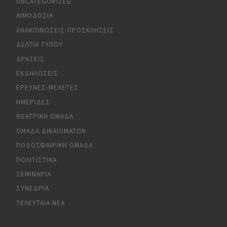
UNCATEGORIZED
ΑΙΜΟΔΟΣΊΑ
ΑΝΑΚΟΙΝΏΣΕΙΣ-ΠΡΟΣΚΛΉΣΕΙΣ
ΔΕΛΤΊΑ ΤΎΠΟΥ
ΔΡΆΣΕΙΣ
ΕΚΔΗΛΏΣΕΙΣ
ΈΡΕΥΝΕΣ-ΜΕΛΈΤΕΣ
ΗΜΕΡΊΔΕΣ
ΘΕΑΤΡΙΚΉ ΟΜΆΔΑ
ΟΜΆΔΑ ΔΙΚΑΙΩΜΆΤΩΝ
ΠΟΔΟΣΦΑΙΡΙΚΉ ΟΜΆΔΑ
ΠΟΛΙΤΙΣΤΙΚΆ
ΣΕΜΙΝΆΡΙΑ
ΣΥΝΈΔΡΙΑ
ΤΕΛΕΥΤΑΊΑ ΝΈΑ