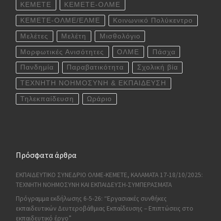
ΚΕΜΕΤΕ
ΚΕΜΕΤΕ-ΟΛΜΕ
ΚΕΜΕΤΕ-ΟΛΜΕ/ΕΛΜΕ
Κοινωνικό Πολύκεντρο
Μελέτες
Μελέτη
Μισθολόγιο
Μορφωτικές Ανισότητες
ΟΛΜΕ
Πάσχα
Πανδημία
Παραβατικότητα
Σχολική βία
ΤΕΧΝΗΤΗ ΝΟΗΜΟΣΥΝΗ & ΕΚΠΑΙΔΕΥΣΗ
Τηλεκπαίδευση
Ωράριο
Πρόσφατα άρθρα
ΕΚΠΑΙΔΕΥΤΙΚΟ ΣΥΝΕΔΡΙΟ ΟΛΜΕ-ΚΕΜΕΤΕ, ΚΑΛΑΜΑΤΑ 17-18/10/2025:
ΤΕΧΝΗΤΗ ΝΟΗΜΟΣΥΝΗ ΚΑΙ ΕΚΠΑΙΔΕΥΣΗ-ΣΥΜΠΕΡΑΣΜΑΤΑ
Πρόγραμμα εκδήλωσης 6-5-26: “Εργασιακές συνθήκες
εκπαιδευτικών Δευτεροβάθμιας Εκπαίδευσης – Επιπτώσεις στο
εκπαιδευτικό έργο”