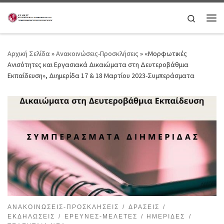
Μετάβαση στο περιεχόμενο
Search
Μεν
Αρχική Σελίδα
»
Ανακοινώσεις-Προσκλήσεις
»
«Μορφωτικές
Ανισότητες και Εργασιακά Δικαιώματα στη Δευτεροβάθμια
Εκπαίδευση», Διημερίδα 17 & 18 Μαρτίου 2023-Συμπεράσματα
ΑΝΑΚΟΙΝΏΣΕΙΣ-ΠΡΟΣΚΛΉΣΕΙΣ
ΔΡΆΣΕΙΣ
ΕΚΔΗΛΏΣΕΙΣ
ΈΡΕΥΝΕΣ-ΜΕΛΈΤΕΣ
ΗΜΕΡΊΔΕΣ