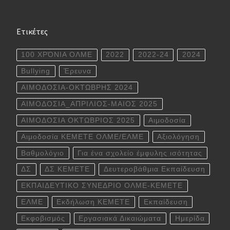
Ετικέτες
100 ΧΡΌΝΙΑ ΟΛΜΕ
2022
2022-24
2024
Bullying
Έρευνα
ΑΙΜΟΔΟΣΙΑ-ΟΚΤΩΒΡΗΣ 2024
ΑΙΜΟΔΟΣΙΑ_ΑΠΡΙΛΙΟΣ-ΜΑΙΟΣ 2025
ΑΙΜΟΔΟΣΙΑ ΟΚΤΩΒΡΙΟΣ 2025
Αιμοδοσία
Αιμοδοσία ΚΕΜΕΤΕ ΟΛΜΕ/ΕΛΜΕ
Αξιολόγηση
Βαθμολόγιο
Για ένα σχολείο έμφυλης ισότητας
ΔΣ
ΔΣ ΚΕΜΕΤΕ
Δευτεροβάθμια Εκπαίδευση
ΕΚΠΑΙΔΕΥΤΙΚΟ ΣΥΝΕΔΡΙΟ ΟΛΜΕ-ΚΕΜΕΤΕ
ΕΛΜΕ
Εκδήλωση ΚΕΜΕΤΕ
Εκπαίδευση
Εκφοβισμός
Εργασιακά Δικαιώματα
Ημερίδα