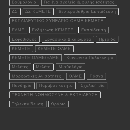
Βαθμολόγιο
Για ένα σχολείο έμφυλης ισότητας
ΔΣ
ΔΣ ΚΕΜΕΤΕ
Δευτεροβάθμια Εκπαίδευση
ΕΚΠΑΙΔΕΥΤΙΚΟ ΣΥΝΕΔΡΙΟ ΟΛΜΕ-ΚΕΜΕΤΕ
ΕΛΜΕ
Εκδήλωση ΚΕΜΕΤΕ
Εκπαίδευση
Εκφοβισμός
Εργασιακά Δικαιώματα
Ημερίδα
ΚΕΜΕΤΕ
ΚΕΜΕΤΕ-ΟΛΜΕ
ΚΕΜΕΤΕ-ΟΛΜΕ/ΕΛΜΕ
Κοινωνικό Πολύκεντρο
Μελέτες
Μελέτη
Μισθολόγιο
Μορφωτικές Ανισότητες
ΟΛΜΕ
Πάσχα
Πανδημία
Παραβατικότητα
Σχολική βία
ΤΕΧΝΗΤΗ ΝΟΗΜΟΣΥΝΗ & ΕΚΠΑΙΔΕΥΣΗ
Τηλεκπαίδευση
Ωράριο