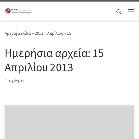
Μετάβαση στο περιεχόμενο
Search
Μεν
Αρχική Σελίδα
»
2013
»
Απρίλιος
»
15
Ημερήσια αρχεία:
15
Απριλίου 2013
1 άρθρο
ΔΙΕΥΚΡΙΝIΣΕΙΣ ΓΙΑ ΤΙΣ ΚΑΤΑΣΚΗΝΩΣΕΙΣ Συναδέλφισσες και
συνάδελφοι, Θα θέλαμε να σας ενημερώσουμε για ένα θέμα που