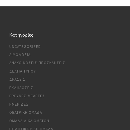
Kατηγορίες
UNCATEGORIZED
ΑΙΜΟΔΟΣΊΑ
ΑΝΑΚΟΙΝΏΣΕΙΣ-ΠΡΟΣΚΛΉΣΕΙΣ
ΔΕΛΤΊΑ ΤΎΠΟΥ
ΔΡΆΣΕΙΣ
ΕΚΔΗΛΏΣΕΙΣ
ΈΡΕΥΝΕΣ-ΜΕΛΈΤΕΣ
ΗΜΕΡΊΔΕΣ
ΘΕΑΤΡΙΚΉ ΟΜΆΔΑ
ΟΜΆΔΑ ΔΙΚΑΙΩΜΆΤΩΝ
ΠΟΔΟΣΦΑΙΡΙΚΉ ΟΜΆΔΑ