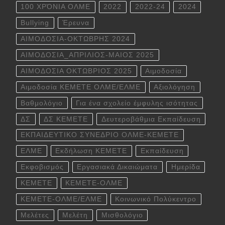
100 ΧΡΌΝΙΑ ΟΛΜΕ
2022
2022-24
2024
Bullying
Έρευνα
ΑΙΜΟΔΟΣΙΑ-ΟΚΤΩΒΡΗΣ 2024
ΑΙΜΟΔΟΣΙΑ_ΑΠΡΙΛΙΟΣ-ΜΑΙΟΣ 2025
ΑΙΜΟΔΟΣΙΑ ΟΚΤΩΒΡΙΟΣ 2025
Αιμοδοσία
Αιμοδοσία ΚΕΜΕΤΕ ΟΛΜΕ/ΕΛΜΕ
Αξιολόγηση
Βαθμολόγιο
Για ένα σχολείο έμφυλης ισότητας
ΔΣ
ΔΣ ΚΕΜΕΤΕ
Δευτεροβάθμια Εκπαίδευση
ΕΚΠΑΙΔΕΥΤΙΚΟ ΣΥΝΕΔΡΙΟ ΟΛΜΕ-ΚΕΜΕΤΕ
ΕΛΜΕ
Εκδήλωση ΚΕΜΕΤΕ
Εκπαίδευση
Εκφοβισμός
Εργασιακά Δικαιώματα
Ημερίδα
ΚΕΜΕΤΕ
ΚΕΜΕΤΕ-ΟΛΜΕ
ΚΕΜΕΤΕ-ΟΛΜΕ/ΕΛΜΕ
Κοινωνικό Πολύκεντρο
Μελέτες
Μελέτη
Μισθολόγιο