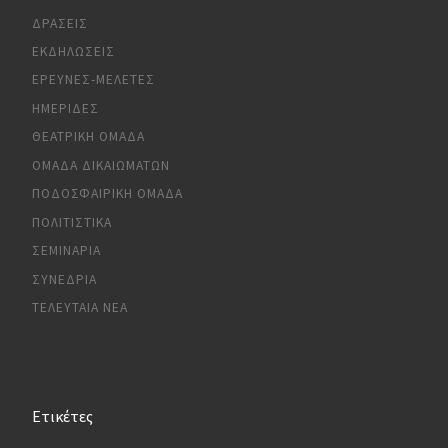
ΔΡΆΣΕΙΣ
ΕΚΔΗΛΏΣΕΙΣ
ΈΡΕΥΝΕΣ-ΜΕΛΈΤΕΣ
ΗΜΕΡΊΔΕΣ
ΘΕΑΤΡΙΚΉ ΟΜΆΔΑ
ΟΜΆΔΑ ΔΙΚΑΙΩΜΆΤΩΝ
ΠΟΔΟΣΦΑΙΡΙΚΉ ΟΜΆΔΑ
ΠΟΛΙΤΙΣΤΙΚΆ
ΣΕΜΙΝΆΡΙΑ
ΣΥΝΈΔΡΙΑ
ΤΕΛΕΥΤΑΊΑ ΝΈΑ
Ετικέτες