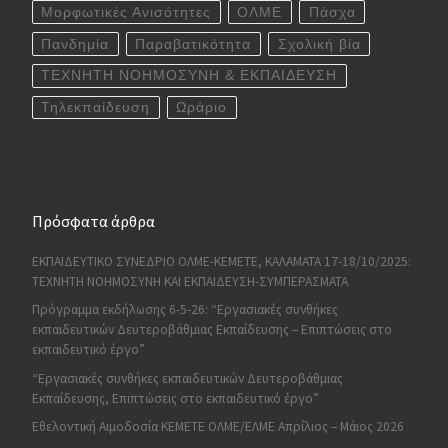
Μορφωτικές Ανισότητες
ΟΛΜΕ
Πάσχα
Πανδημία
Παραβατικότητα
Σχολική βία
ΤΕΧΝΗΤΗ ΝΟΗΜΟΣΥΝΗ & ΕΚΠΑΙΔΕΥΣΗ
Τηλεκπαίδευση
Ωράριο
Πρόσφατα άρθρα
ΕΚΠΑΙΔΕΥΤΙΚΟ ΣΥΝΕΔΡΙΟ ΟΛΜΕ-ΚΕΜΕΤΕ, ΚΑΛΑΜΑΤΑ 17-18/10/2025:
ΤΕΧΝΗΤΗ ΝΟΗΜΟΣΥΝΗ ΚΑΙ ΕΚΠΑΙΔΕΥΣΗ-ΣΥΜΠΕΡΑΣΜΑΤΑ
Πρόγραμμα εκδήλωσης 6-5-26: “Εργασιακές συνθήκες
εκπαιδευτικών Δευτεροβάθμιας Εκπαίδευσης – Επιπτώσεις στο
εκπαιδευτικό έργο”
“Εργασιακές συνθήκες εκπαιδευτικών Δευτεροβάθμιας
Εκπαίδευσης, Επιπτώσεις στο εκπαιδευτικό έργο”
Εθελοντική Αιμοδοσία ΚΕΜΕΤΕ ΟΛΜΕ/ΕΛΜΕ Απρίλιος – Μάιος 2026