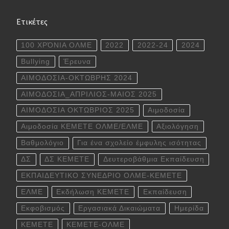
Ετικέτες
100 ΧΡΌΝΙΑ ΟΛΜΕ
2022
2022-24
2024
Bullying
Έρευνα
ΑΙΜΟΔΟΣΙΑ-ΟΚΤΩΒΡΗΣ 2024
ΑΙΜΟΔΟΣΙΑ_ΑΠΡΙΛΙΟΣ-ΜΑΙΟΣ 2025
ΑΙΜΟΔΟΣΙΑ ΟΚΤΩΒΡΙΟΣ 2025
Αιμοδοσία
Αιμοδοσία ΚΕΜΕΤΕ ΟΛΜΕ/ΕΛΜΕ
Αξιολόγηση
Βαθμολόγιο
Για ένα σχολείο έμφυλης ισότητας
ΔΣ
ΔΣ ΚΕΜΕΤΕ
Δευτεροβάθμια Εκπαίδευση
ΕΚΠΑΙΔΕΥΤΙΚΟ ΣΥΝΕΔΡΙΟ ΟΛΜΕ-ΚΕΜΕΤΕ
ΕΛΜΕ
Εκδήλωση ΚΕΜΕΤΕ
Εκπαίδευση
Εκφοβισμός
Εργασιακά Δικαιώματα
Ημερίδα
ΚΕΜΕΤΕ
ΚΕΜΕΤΕ-ΟΛΜΕ