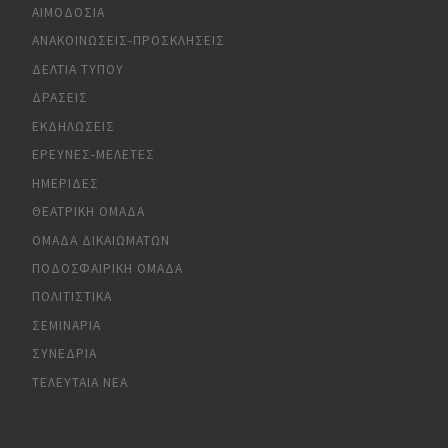
ΑΙΜΟΔΟΣΊΑ
ΑΝΑΚΟΙΝΏΣΕΙΣ-ΠΡΟΣΚΛΉΣΕΙΣ
ΔΕΛΤΊΑ ΤΎΠΟΥ
ΔΡΆΣΕΙΣ
ΕΚΔΗΛΏΣΕΙΣ
ΈΡΕΥΝΕΣ-ΜΕΛΈΤΕΣ
ΗΜΕΡΊΔΕΣ
ΘΕΑΤΡΙΚΉ ΟΜΆΔΑ
ΟΜΆΔΑ ΔΙΚΑΙΩΜΆΤΩΝ
ΠΟΔΟΣΦΑΙΡΙΚΉ ΟΜΆΔΑ
ΠΟΛΙΤΙΣΤΙΚΆ
ΣΕΜΙΝΆΡΙΑ
ΣΥΝΈΔΡΙΑ
ΤΕΛΕΥΤΑΊΑ ΝΈΑ