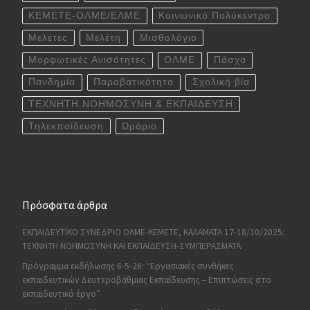
ΚΕΜΕΤΕ-ΟΛΜΕ/ΕΛΜΕ
Κοινωνικό Πολύκεντρο
Μελέτες
Μελέτη
Μισθολόγιο
Μορφωτικές Ανισότητες
ΟΛΜΕ
Πάσχα
Πανδημία
Παραβατικότητα
Σχολική βία
ΤΕΧΝΗΤΗ ΝΟΗΜΟΣΥΝΗ & ΕΚΠΑΙΔΕΥΣΗ
Τηλεκπαίδευση
Ωράριο
Πρόσφατα άρθρα
ΕΚΠΑΙΔΕΥΤΙΚΟ ΣΥΝΕΔΡΙΟ ΟΛΜΕ-ΚΕΜΕΤΕ, ΚΑΛΑΜΑΤΑ 17-18/10/2025:
ΤΕΧΝΗΤΗ ΝΟΗΜΟΣΥΝΗ ΚΑΙ ΕΚΠΑΙΔΕΥΣΗ-ΣΥΜΠΕΡΑΣΜΑΤΑ
Πρόγραμμα εκδήλωσης 6-5-26: “Εργασιακές συνθήκες
εκπαιδευτικών Δευτεροβάθμιας Εκπαίδευσης – Επιπτώσεις στο
εκπαιδευτικό έργο”