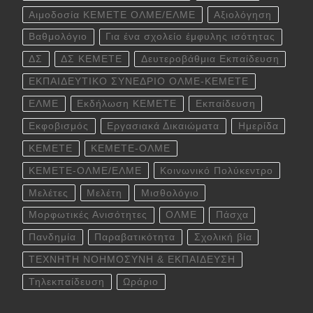
Αιμοδοσία ΚΕΜΕΤΕ ΟΛΜΕ/ΕΛΜΕ
Αξιολόγηση
Βαθμολόγιο
Για ένα σχολείο έμφυλης ισότητας
ΔΣ
ΔΣ ΚΕΜΕΤΕ
Δευτεροβάθμια Εκπαίδευση
ΕΚΠΑΙΔΕΥΤΙΚΟ ΣΥΝΕΔΡΙΟ ΟΛΜΕ-ΚΕΜΕΤΕ
ΕΛΜΕ
Εκδήλωση ΚΕΜΕΤΕ
Εκπαίδευση
Εκφοβισμός
Εργασιακά Δικαιώματα
Ημερίδα
ΚΕΜΕΤΕ
ΚΕΜΕΤΕ-ΟΛΜΕ
ΚΕΜΕΤΕ-ΟΛΜΕ/ΕΛΜΕ
Κοινωνικό Πολύκεντρο
Μελέτες
Μελέτη
Μισθολόγιο
Μορφωτικές Ανισότητες
ΟΛΜΕ
Πάσχα
Πανδημία
Παραβατικότητα
Σχολική βία
ΤΕΧΝΗΤΗ ΝΟΗΜΟΣΥΝΗ & ΕΚΠΑΙΔΕΥΣΗ
Τηλεκπαίδευση
Ωράριο