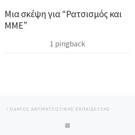
Μια σκέψη για “Ρατσισμός και
ΜΜΕ”
1 pingback
Πλοήγηση δημοσιεύσεων
Προηγούμενο άρθρο
ΟΔΗΓΌΣ ΑΝΤΙΡΑΤΣΙΣΤΙΚΉΣ ΕΚΠΑΊΔΕΥΣΗΣ
ΠΊΣΩ ΣΤΗΝ ΛΊΣΤΑ ΆΡΘΡΩ