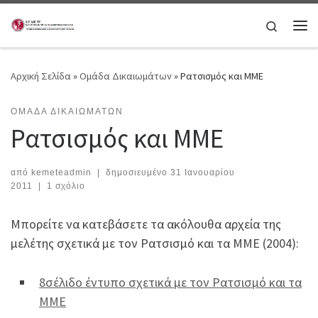
Μετάβαση στο περιεχόμενο
Search
Μεν
Αρχική Σελίδα
»
Ομάδα Δικαιωμάτων
»
Ρατσισμός και ΜΜΕ
ΟΜΆΔΑ ΔΙΚΑΙΩΜΆΤΩΝ
Ρατσισμός και ΜΜΕ
από
kemeteadmin
|
δημοσιευμένο
31 Ιανουαρίου
2011
|
1 σχόλιο
Μπορείτε να κατεβάσετε τα ακόλουθα αρχεία της
μελέτης σχετικά με τον Ρατσισμό και τα ΜΜΕ (2004):
8σέλιδο έντυπο σχετικά με τον Ρατσισμό και τα
ΜΜΕ